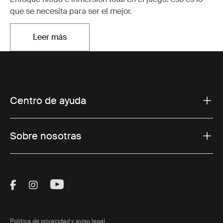
que se necesita para ser el mejor.
Leer más
Se abre en una nueva pestaña
Centro de ayuda
Sobre nosotras
Visit Thule on Facebook (external link)
Visit Thule on Instagram (external link)
Visit Thule on Youtube (external lin
Política de privacidad y aviso legal