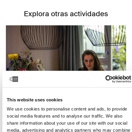
Explora otras actividades
This website uses cookies
We use cookies to personalise content and ads, to provide
Estudiar es más simple
social media features and to analyse our traffic. We also
share information about your use of our site with our social
Todos aprenden a su manera, pero todos los
media, advertising and analytics partners who may combine
estudiantes deben encontrar el equilibrio adecuado