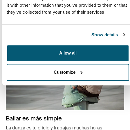
it with other information that you’ve provided to them or that
entre las tareas académicas, los amigos y la familia.
they’ve collected from your use of their services.
Leer más
Se abre en una nueva pestaña
Show details
Allow all
Customize
Bailar es más simple
La danza es tu oficio y trabajas muchas horas