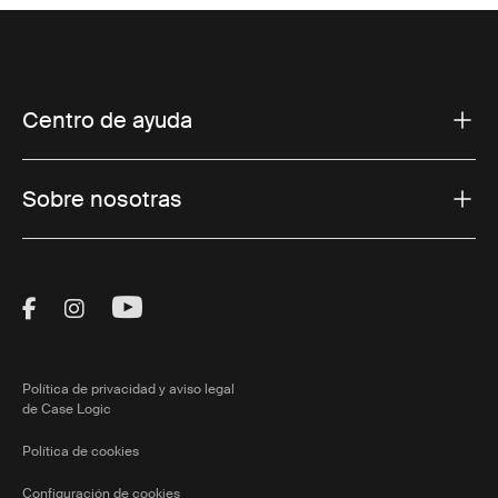
Centro de ayuda
Sobre nosotras
Visit Thule on Facebook (external link)
Visit Thule on Instagram (external link)
Visit Thule on Youtube (external lin
Política de privacidad y aviso legal
de Case Logic
Política de cookies
Configuración de cookies