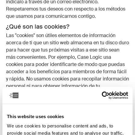
indícalo a través de un correo electrónico.
Respetaremos tus deseos con respecto a los métodos
que usamos para comunicarnos contigo.
¿Qué son las cookies?
Las "cookies" son útiles elementos de información
acerca de ti que un sitio web almacena en tu disco duro
para hacer que tus próximas visitas a ese sitio sean
más convenientes. Por ejemplo, Case Logic usa
cookies para poder identificarte de modo que puedas
acceder a los beneficios para miembros de forma fácil
y rápida. No usamos cookies para recopilar información
personal ni para obtener información de tu
computadora para fines que no están relacionados con
el sitio web o con tu interacción con este.
¿Se aplican estas mismas políticas a sitios
This website uses cookies
que no son de Case Logic a los que puedo
acceder a través de Case Logic?
We use cookies to personalise content and ads, to
provide social media features and to analyse our traffic.
No podemos ser responsables por las prácticas de