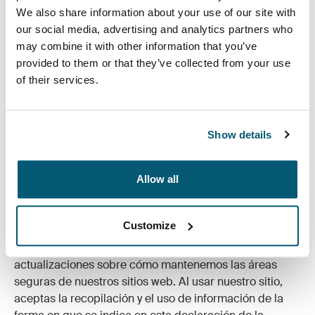
We also share information about your use of our site with
privacidad y seguridad de sitios web que no son de
our social media, advertising and analytics partners who
Case Logic. Notarás que nuestro sitio web puede
may combine it with other information that you’ve
contener vínculos a otros sitios, como los de nuestros
provided to them or that they’ve collected from your use
proveedores de beneficios. Si bien creemos que estos
of their services.
sitios comparten un compromiso similar con la
privacidad y seguridad de los clientes, debes revisar
las políticas de privacidad y seguridad de ese sitio
cuando llegues a él mediante un vínculo.
Show details
¿Cómo actualiza Case Logic su Política de
privacidad y seguridad?
Allow all
Todos los cambios a la Política de privacidad y
seguridad se publicarán en esta página de modo que
Customize
estés siempre al tanto de la información que
recopilamos y cómo la usamos, y de las últimas
actualizaciones sobre cómo mantenemos las áreas
seguras de nuestros sitios web. Al usar nuestro sitio,
aceptas la recopilación y el uso de información de la