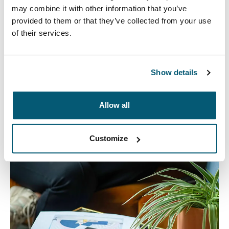
may combine it with other information that you’ve
provided to them or that they’ve collected from your use
of their services.
Bolsos para computadora portátil
Show details
Nuestros elegantes y duraderos bolsos para
computadora portátil están diseñados para mantener
Allow all
todo organizado. Ya sea que estés de viaje o trabajando
desde casa, protegerás tus pertenencias con estilo.
Customize
Ver más
Se abre en una nueva pestaña