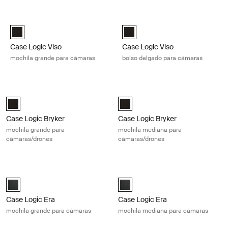
Ir a los resultados
Case Logic Viso mochila grande para cámaras Black
Case Logic Viso bolso delgado pa
Case Logic Viso Large Camera Backpack Negro (selected)
Case Logic Viso Slim Camera Ba
Case Logic Viso
Case Logic Viso
mochila grande para cámaras
bolso delgado para cámaras
Case Logic Bryker mochila grande para cámaras/drones Black
Case Logic Bryker mochila mediana
Case Logic Bryker Large Camera Backpack Negro (selected)
Case Logic Bryker Camera/Drone
Case Logic Bryker
Case Logic Bryker
mochila grande para
mochila mediana para
cámaras/drones
cámaras/drones
Case Logic Era mochila grande para cámaras Obsidian black
Case Logic Era mochila mediana pa
Case Logic Era Large Camera Backpack Negro obsidiana (selected)
Case Logic Era Medium Camera B
Case Logic Era
Case Logic Era
mochila grande para cámaras
mochila mediana para cámaras