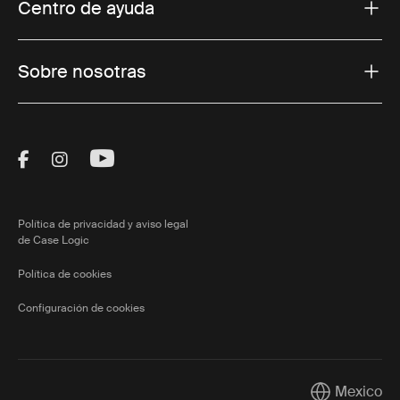
Centro de ayuda
Sobre nosotras
Visit Thule on Facebook (external link)
Visit Thule on Instagram (external link)
Visit Thule on Youtube (external lin
Política de privacidad y aviso legal
de Case Logic
Política de cookies
Configuración de cookies
Mexico