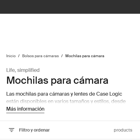
lter
filter
Inicio
/
Bolsos para cámaras
/
Mochilas para cámara
Life, simplified
Mochilas para cámara
Las mochilas para cámaras y lentes de Case Logic
están disponibles en varios tamaños y estilos, desde
mochilas pequeñas para cámara hasta mochilas
Más información
grandes para cámara y computadora portátil que
pueden almacenar una computadora portátil y una
Filtro y ordenar
products
tableta.