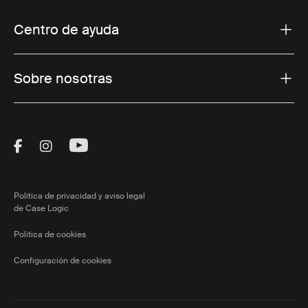
Centro de ayuda
Sobre nosotras
Visit Thule on Facebook (external link)
Visit Thule on Instagram (external link)
Visit Thule on Youtube (external lin
Política de privacidad y aviso legal
de Case Logic
Política de cookies
Configuración de cookies