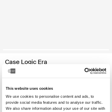
Case Logic Era
mochila mediana para cámaras
Color
This website uses cookies
Case Logic Era Medium Camera Backpack Negro obsidiana (select
We use cookies to personalise content and ads, to
provide social media features and to analyse our traffic.
We also share information about your use of our site with