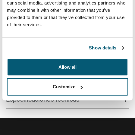
our social media, advertising and analytics partners who
may combine it with other information that you’ve
provided to them or that they’ve collected from your use
of their services.
Mochila amplia y de diseño contemporáneo para
cámara con almacenamiento totalmente personalizable
para una DSLR, un dron y todos los accesorios.
Show details
Allow all
Todas las características
Toggle features
Customize
Especificaciones técnicas
Toggle techspec