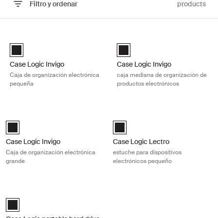
Filtro y ordenar
products
Ir a los resultados
Case Logic Invigo Caja de organización electrónica pequeña Black
Case Logic Invigo caja mediana de
Case Logic Invigo electronic case small Negro (selected)
Case Logic Invigo electronic ca
Case Logic Invigo
Case Logic Invigo
Caja de organización electrónica
caja mediana de organización de
pequeña
productos electrónicos
Case Logic Invigo Caja de organización electrónica grande Black
Case Logic Lectro estuche para dis
Case Logic Invigo electronic case large Negro (selected)
Case Logic Lectro Accessory Case
Case Logic Invigo
Case Logic Lectro
Caja de organización electrónica
estuche para dispositivos
grande
electrónicos pequeño
Case Logic portable hard drive case estuche para disco duro portátil B
Case Logic Portable Hard Drive Case Negro (selected)