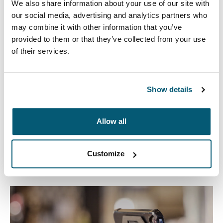
We also share information about your use of our site with
our social media, advertising and analytics partners who
may combine it with other information that you’ve
provided to them or that they’ve collected from your use
Todo tiene un lugar
of their services.
Almacena y protege fácilmente los accesorios de tu
celular y otros artículos en un organizador de
dispositivos electrónicos Case Logic. Nuestros
Show details
estuches para dispositivos electrónicos mantienen los
cables, auriculares y otros dispositivos organizados en
Allow all
un bolso más grande o solos.
Customize
Otros productos