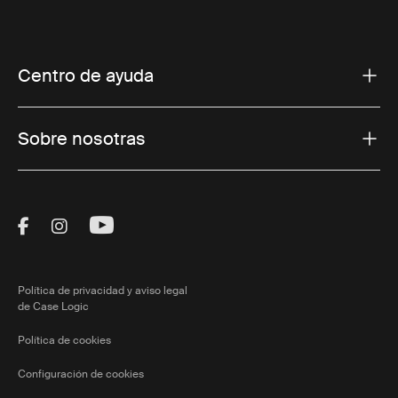
Centro de ayuda
Sobre nosotras
Visit Thule on Facebook (external link)
Visit Thule on Instagram (external link)
Visit Thule on Youtube (external lin
Política de privacidad y aviso legal
de Case Logic
Política de cookies
Configuración de cookies