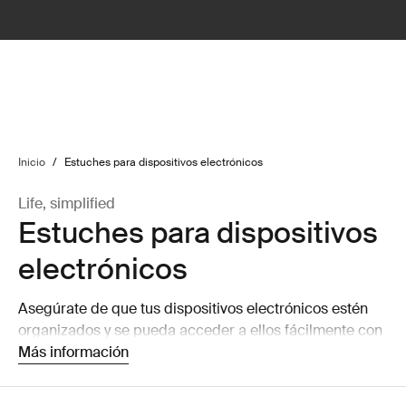
lter
filter
Inicio
/
Estuches para dispositivos electrónicos
Life, simplified
Estuches para dispositivos
electrónicos
Asegúrate de que tus dispositivos electrónicos estén
organizados y se pueda acceder a ellos fácilmente con
nuestras cómodas fundas para CD, organizadores de
Más información
dispositivos electrónicos y estuches para accesorios.