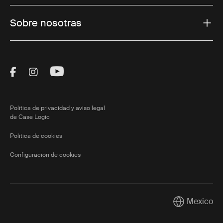
Sobre nosotras
Visit Thule on Facebook (external link)
Visit Thule on Instagram (external link)
Visit Thule on Youtube (external lin
Política de privacidad y aviso legal
de Case Logic
Política de cookies
Configuración de cookies
Mexico
Current mark