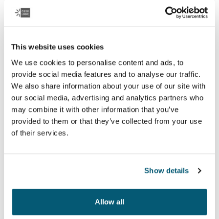
This website uses cookies
We use cookies to personalise content and ads, to
Case Logic Fabricante de equipo
provide social media features and to analyse our traffic.
original (LAPS)
We also share information about your use of our site with
our social media, advertising and analytics partners who
Una colección de fundas tradicionales con acolchado
may combine it with other information that you’ve
de espuma de protección y detalles sofisticados y
provided to them or that they’ve collected from your use
elegantes.
of their services.
Ver colección
Show details
Allow all