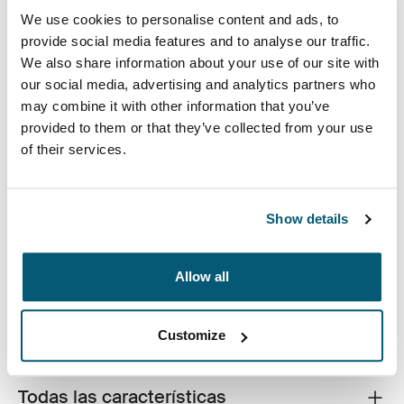
15/15,6 pulgadas
We use cookies to personalise content and ads, to
provide social media features and to analyse our traffic.
We also share information about your use of our site with
our social media, advertising and analytics partners who
may combine it with other information that you’ve
provided to them or that they’ve collected from your use
of their services.
La funda para computadora portátil Invigo Eco de
Case Logic está fabricada con materiales reciclados y
cuenta con un interior acolchado grueso de 10 mm, una
Show details
forma ecológica de proteger su computadora portátil.
Allow all
Customize
Descripción del producto
Toggle overview
Todas las características
Toggle features