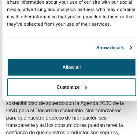
share information about your use of our site with our social
media, advertising and analytics partners who may combine
Productos fabricados para durar
it with other information that you’ve provided to them or that
they’ve collected from your use of their services.
Si bien puede llevar hasta dos años diseñar y
desarrollar un producto que cumpla con nuestros
estándares, creemos que la calidad triunfa sobre la
Show details
velocidad. Para nosotros, lo más importante es
garantizar un ciclo de vida prolongado para cada
producto.
Allow all
En Case Logic, aspiramos a contribuir a un mundo más
ecológico al asegurar que la sostenibilidad y el
Customize
comportamiento ético sean siempre la principal
prioridad. En 2018 establecimos nuevos objetivos de
sostenibilidad de acuerdo con la Agenda 2030 de la
ONU para el Desarrollo sostenible. Nos esforzamos
para que nuestro proceso de fabricación sea
transparente y así los consumidores puedan tener la
confianza de que nuestros productos son seguros,