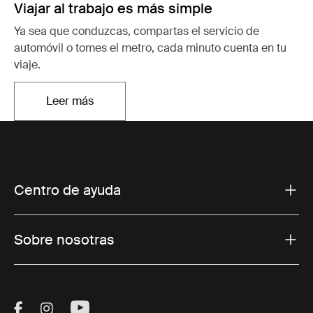
Viajar al trabajo es más simple
Ya sea que conduzcas, compartas el servicio de
automóvil o tomes el metro, cada minuto cuenta en tu
viaje.
Leer más
Se abre en una nueva pestaña
Centro de ayuda
Sobre nosotras
Visit Thule on Facebook (external link)
Visit Thule on Instagram (external link)
Visit Thule on Youtube (external lin