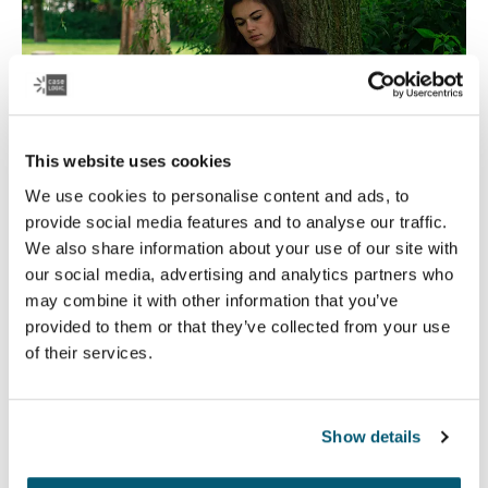
This website uses cookies
We use cookies to personalise content and ads, to
provide social media features and to analyse our traffic.
We also share information about your use of our site with
our social media, advertising and analytics partners who
Case Logic Educación
may combine it with other information that you’ve
provided to them or that they’ve collected from your use
Ya sea que reciban enseñanza presencial o a distancia,
of their services.
Case Logic ofrece productos duraderos en los que los
estudiantes y profesores pueden confiar.
Show details
Leer más
Se abre en una nueva pestaña