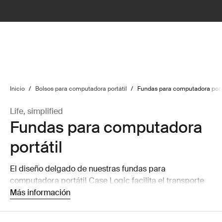
lter
filter
Inicio
/
Bolsos para computadora portátil
/
Fundas para computadora port
Life, simplified
Fundas para computadora
portátil
El diseño delgado de nuestras fundas para
computadora portátil Case Logic facilita el transporte
de tu computadora portátil o la puedes guardas dentro
Más información
de un bolso más grande sin ocupar mucho espacio.