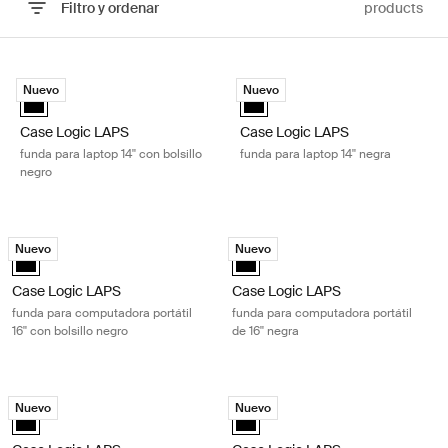
Filtro y ordenar
products
Ir a los resultados
Case Logic LAPS funda para laptop 14'' con bolsillo negro Black
Case Logic LAPS funda para laptop 
Nuevo
Nuevo
Case Logic LAPS laptop sleeve 14'' with pocket Negro (selected)
Case Logic LAPS laptop sleeve 14
Case Logic LAPS
Case Logic LAPS
funda para laptop 14'' con bolsillo
funda para laptop 14'' negra
negro
Case Logic LAPS funda para computadora portátil 16'' con bolsillo negr
Case Logic LAPS funda para computad
Nuevo
Nuevo
Case Logic LAPS laptop sleeve 16'' with pocket Negro (selected)
Case Logic LAPS laptop sleeve 16'
Case Logic LAPS
Case Logic LAPS
funda para computadora portátil
funda para computadora portátil
16'' con bolsillo negro
de 16'' negra
Case Logic LAPS funda para computadora portátil 13'' negra Black
Case Logic LAPS funda para computad
Nuevo
Nuevo
Case Logic LAPS sleeve 13" Negro (selected)
Case Logic LAPS laptop sleeve 17'