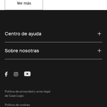
Ver más
Se abre en una nueva pestaña
Centro de ayuda
Sobre nosotras
Visit Thule on Facebook (external link)
Visit Thule on Instagram (external link)
Visit Thule on Youtube (external lin
Política de privacidad y aviso legal
de Case Logic
Política de cookies