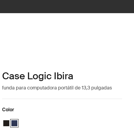
Case Logic Ibira
funda para computadora portátil de 13,3 pulgadas
Color
Case Logic Ibira Laptop Sleeve Negro
Case Logic Ibira Laptop Sleeve Azul vestido (selected)