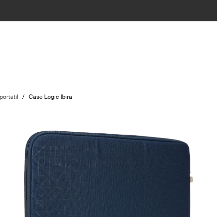
ortátil
/
Case Logic Ibira