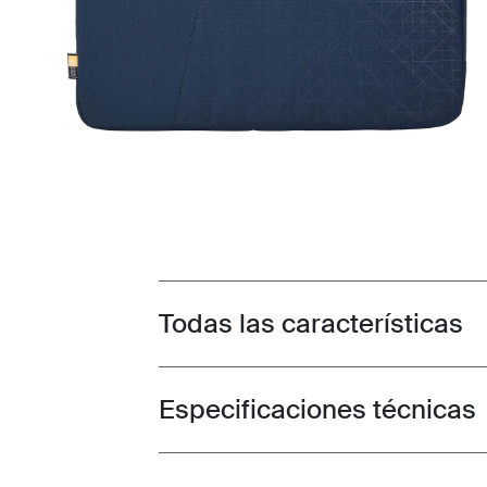
Todas las características
Toggle features
Especificaciones técnicas
Toggle techspec