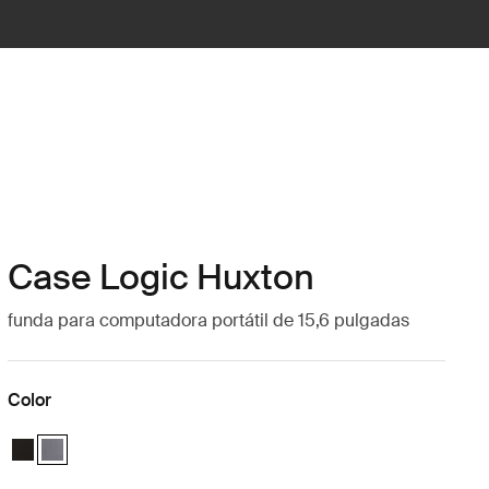
Case Logic Huxton
funda para computadora portátil de 15,6 pulgadas
Color
Case Logic Huxton 15.6" Laptop Sleeve Negro
Case Logic Huxton 15.6" Laptop Sleeve Grafito (selected)