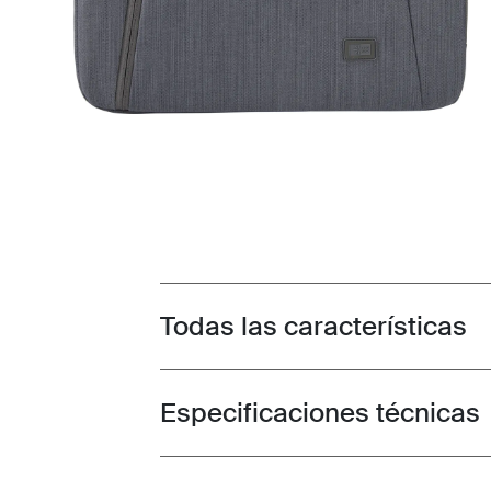
Todas las características
Toggle features
Especificaciones técnicas
Toggle techspec