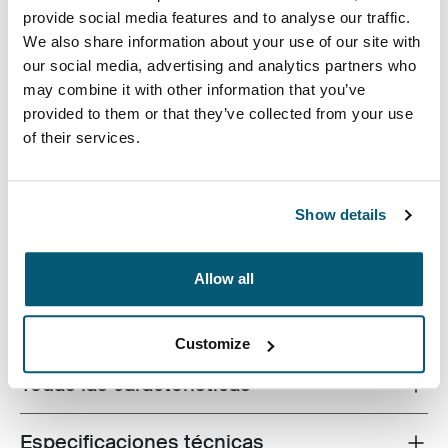
provide social media features and to analyse our traffic.
We also share information about your use of our site with
our social media, advertising and analytics partners who
may combine it with other information that you’ve
El maletín para computadora portátil Invigo de
provided to them or that they’ve collected from your use
Case Logic está fabricado con materiales reciclados,
of their services.
cuenta con un espacio de guardado acolchado para la
tableta y la computadora portátil, y tiene características
pensadas para brindarle comodidad en el día a día.
Show details
Allow all
Descripción del producto
Toggle overview
Customize
Todas las características
Toggle features
Especificaciones técnicas
Toggle techspec