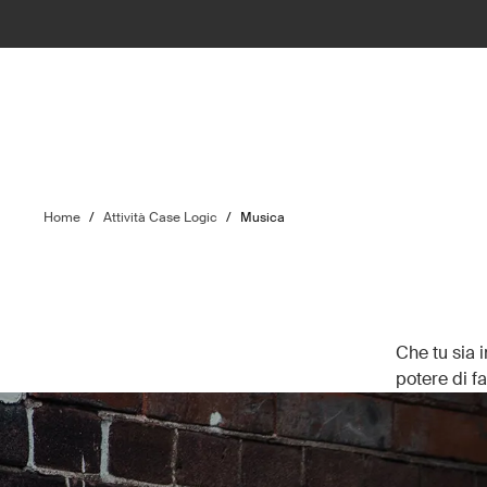
Home
/
Attività Case Logic
/
Musica
Che tu sia 
potere di f