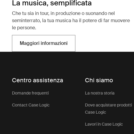
La musica, semplificata
Che tu sia in tour, in produzione o suonando nel
seminterrato, la tua musica ha il potere di far muovere
le persone.
Maggiori informazioni
Si apre in una nuova scheda
Centro assistenza
Chi siamo
Domande frequenti
La nostra storia
Contact Case Logic
Dove acquistare prodotti
Case Logic
Lavori in Case Logic