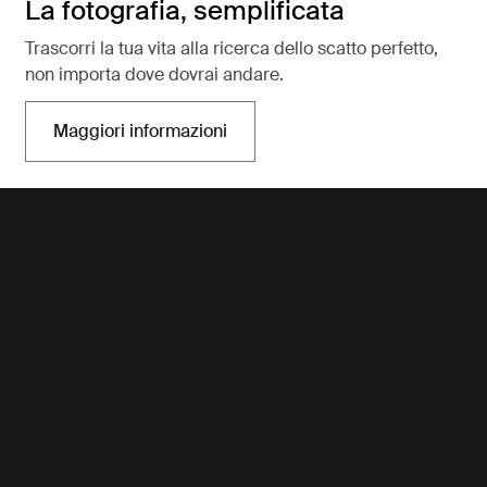
La fotografia, semplificata
Trascorri la tua vita alla ricerca dello scatto perfetto,
non importa dove dovrai andare.
Maggiori informazioni
Si apre in una nuova scheda