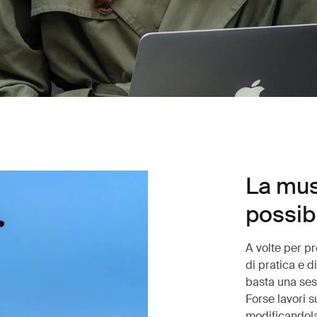
La mus
possib
A volte per pr
di pratica e d
basta una ses
Forse lavori 
modificandol