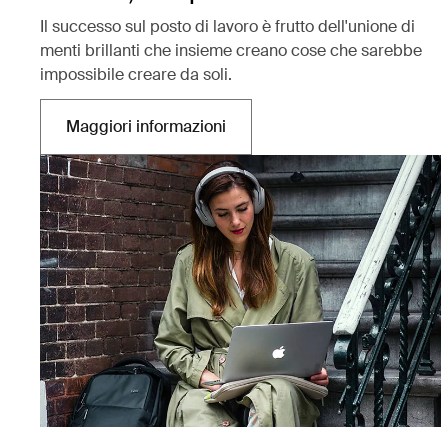
Il successo sul posto di lavoro è frutto dell'unione di
menti brillanti che insieme creano cose che sarebbe
impossibile creare da soli.
Maggiori informazioni
Si apre in una nuova scheda