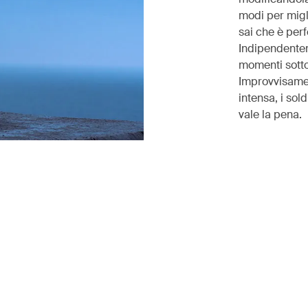
modi per migl
sai che è perf
Indipendentem
momenti sotto l
Improvvisament
intensa, i sold
vale la pena.