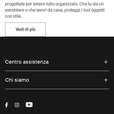
progettate per tenere tutto organizzato. Che tu sia un
pendolare o che lavori da casa, proteggi i tuoi oggetti
con stile.
Vedi di più
Si apre in una nuova scheda
Centro assistenza
Chi siamo
Visit Thule on Facebook (external link)
Visit Thule on Instagram (external link)
Visit Thule on Youtube (external lin