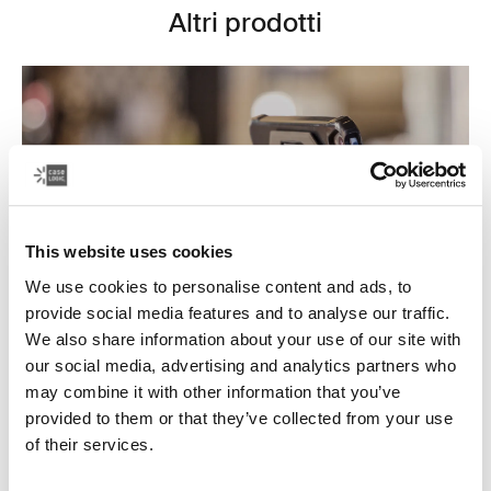
Altri prodotti
This website uses cookies
We use cookies to personalise content and ads, to
provide social media features and to analyse our traffic.
We also share information about your use of our site with
our social media, advertising and analytics partners who
may combine it with other information that you’ve
Custodie per tablet
provided to them or that they’ve collected from your use
Proteggi il tuo tablet con una custodia personalizzata
of their services.
che protegge il tuo dispositivo quando lo utilizzi o
durante gli spostamenti e che funge da supporto per il