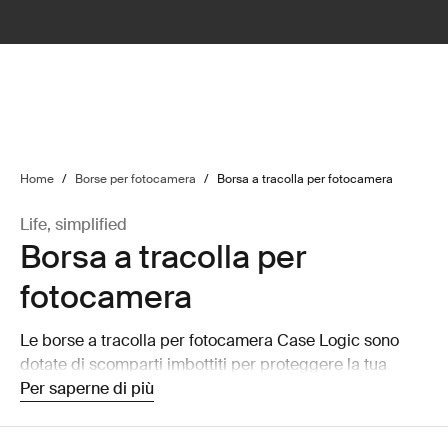
lter
filter
Home
/
Borse per fotocamera
/
Borsa a tracolla per fotocamera
Life, simplified
Borsa a tracolla per
fotocamera
Le borse a tracolla per fotocamera Case Logic sono
dotate di scomparti imbottiti per proteggere la tua
fotocamera mentre sei in movimento.
Per saperne di più