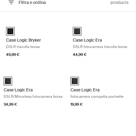
Filtra e ordina
products
Vai ai risultati
Case Logic Bryker DSLR tracolla borsa Black
Case Logic Era DSLR fotocamera tr
Case Logic Bryker DSLR Shoulder Bag Nero (selected)
Case Logic Era DSLR Shoulder B
Case Logic Bryker
Case Logic Era
DSLR tracolla borsa
DSLR fotocamera tracolla borsa
49,99 €
44,99 €
Case Logic Era DSLR/Mirrorless fotocamera borsa Obsidian black
Case Logic Era fotocamera compatt
Case Logic Era DSLR/Mirrorless Camera Bag Nero ossidiana (select
Case Logic Era Camera Pouch Ner
Case Logic Era
Case Logic Era
DSLR/Mirrorless fotocamera borsa
fotocamera compatta pochette
34,99 €
19,99 €