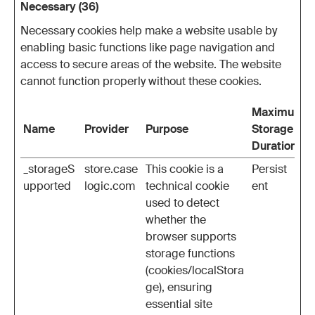
Necessary (36)
Necessary cookies help make a website usable by
enabling basic functions like page navigation and
access to secure areas of the website. The website
cannot function properly without these cookies.
Maximum
Name
Provider
Purpose
Storage
Duration
_storageS
store.case
This cookie is a
Persist
upported
logic.com
technical cookie
ent
used to detect
whether the
browser supports
storage functions
(cookies/localStora
ge), ensuring
essential site