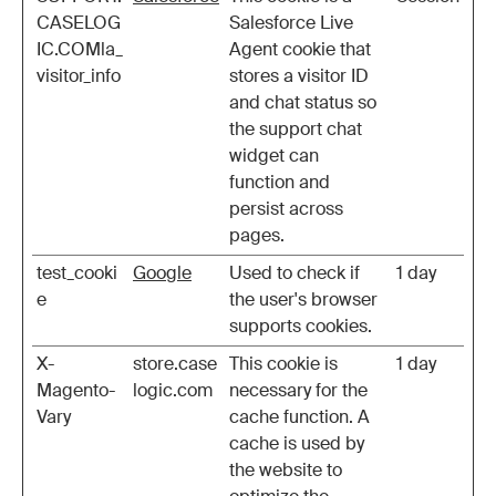
CASELOG
Salesforce Live
IC.COMla_
Agent cookie that
visitor_info
stores a visitor ID
and chat status so
the support chat
widget can
function and
persist across
pages.
test_cooki
Google
Used to check if
1 day
e
the user's browser
supports cookies.
X-
store.case
This cookie is
1 day
Magento-
logic.com
necessary for the
Vary
cache function. A
cache is used by
the website to