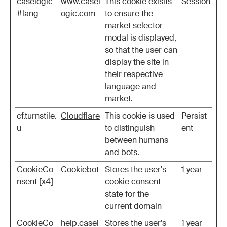
caselogic
www.casel
This cookie exisits
Session
#lang
ogic.com
to ensure the
market selector
modal is displayed,
so that the user can
display the site in
their respective
language and
market.
cf.turnstile.
Cloudflare
This cookie is used
Persist
u
to distinguish
ent
between humans
and bots.
CookieCo
Cookiebot
Stores the user's
1 year
nsent [x4]
cookie consent
state for the
current domain
CookieCo
help.casel
Stores the user's
1 year