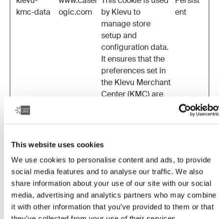
klevu-
www.casel
This cookie is used
Persist
kmc-data
ogic.com
by Klevu to
ent
manage store
setup and
configuration data.
It ensures that the
preferences set in
the Klevu Merchant
Center (KMC) are
accurately
reflected in the
store's
configuration and
This website uses cookies
functionality.
We use cookies to personalise content and ads, to provide
klevu-
www.casel
This cookie is used
Persist
social media features and to analyse our traffic. We also
kmc-data-
ogic.com
by Klevu to
ent
share information about your use of our site with our social
ts
manage store
media, advertising and analytics partners who may combine
setup and
it with other information that you’ve provided to them or that
configuration data.
they’ve collected from your use of their services.