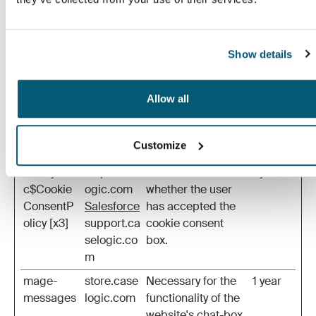
It ensures that the
preferences set in
the Klevu Merchant
Show details
Center (KMC) are
accurately
reflected in the
Allow all
store's
configuration and
Customize
functionality.
LSKey-
help.casel
Determines
1 year
c$Cookie
ogic.com
whether the user
ConsentP
Salesforce
has accepted the
olicy [x3]
support.ca
cookie consent
selogic.co
box.
m
mage-
store.case
Necessary for the
1 year
messages
logic.com
functionality of the
website's chat-box