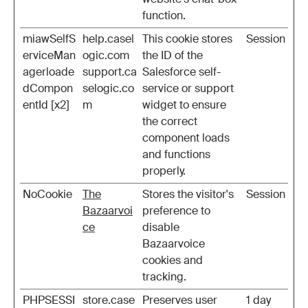
function.
miawSelfS
help.casel
This cookie stores
Session
erviceMan
ogic.com
the ID of the
agerloade
support.ca
Salesforce self-
dCompon
selogic.co
service or support
entId [x2]
m
widget to ensure
the correct
component loads
and functions
properly.
NoCookie
The
Stores the visitor's
Session
Bazaarvoi
preference to
ce
disable
Bazaarvoice
cookies and
tracking.
PHPSESSI
store.case
Preserves user
1 day