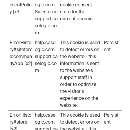
nsentPolic
ogic.com
cookie consent
y [x3]
Salesforce
state for the
support.ca
current domain
selogic.co
m
ErrorHisto
help.casel
This cookie is used
Persist
ry#siteforc
ogic.com
to detect errors on
ent
e:commun
support.ca
the website - this
ityApp [x2]
selogic.co
information is sent
m
to the website's
support staff in
order to optimize
the visitor's
experience on the
website.
ErrorHisto
help.casel
This cookie is used
Persist
ry#store
ogic.com
to detect errors on
ent
[x2]
support.ca
the website - this