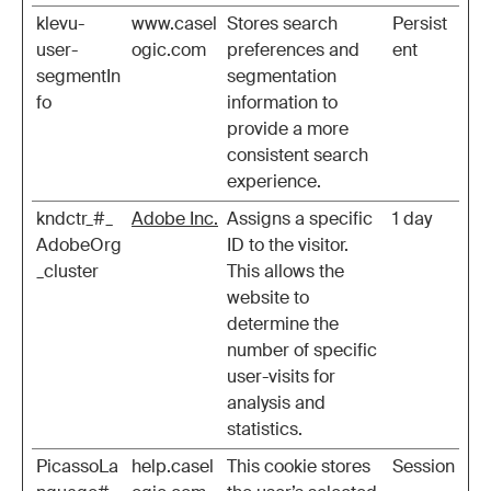
klevu-
www.casel
Stores search
Persist
user-
ogic.com
preferences and
ent
segmentIn
segmentation
fo
information to
provide a more
consistent search
experience.
kndctr_#_
Adobe Inc.
Assigns a specific
1 day
AdobeOrg
ID to the visitor.
_cluster
This allows the
website to
determine the
number of specific
user-visits for
analysis and
statistics.
PicassoLa
help.casel
This cookie stores
Session