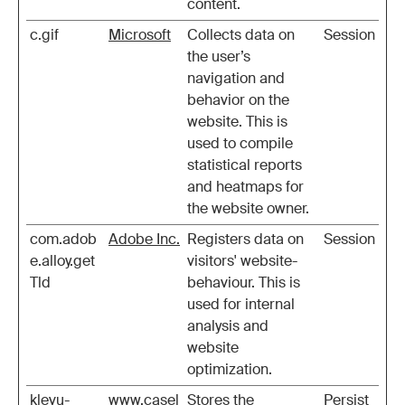
content.
c.gif
Microsoft
Collects data on
Session
the user’s
navigation and
behavior on the
website. This is
used to compile
statistical reports
and heatmaps for
the website owner.
com.adob
Adobe Inc.
Registers data on
Session
e.alloy.get
visitors' website-
Tld
behaviour. This is
used for internal
analysis and
website
optimization.
klevu-
www.casel
Stores the
Persist