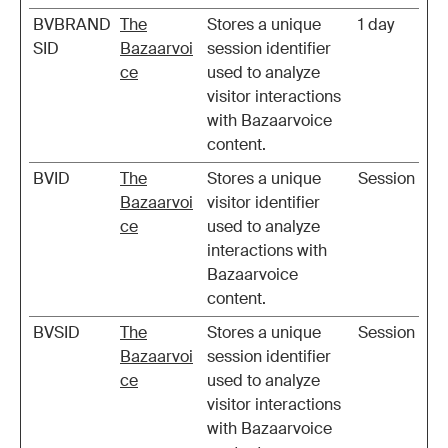
BVBRAND
The
Stores a unique
1 day
SID
Bazaarvoi
session identifier
ce
used to analyze
visitor interactions
with Bazaarvoice
content.
BVID
The
Stores a unique
Session
Bazaarvoi
visitor identifier
ce
used to analyze
interactions with
Bazaarvoice
content.
BVSID
The
Stores a unique
Session
Bazaarvoi
session identifier
ce
used to analyze
visitor interactions
with Bazaarvoice