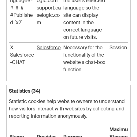
nguage#-
ogic.com
the user’s selected
#-#-#-
support.ca
language so the
#Publishe
selogic.co
site can display
d [x2]
m
content in the
correct language
on future visits.
X-
Salesforce
Necessary for the
Session
Salesforce
functionality of the
-CHAT
website's chat-box
function.
Statistics (34)
Statistic cookies help website owners to understand
how visitors interact with websites by collecting and
reporting information anonymously.
Maximum
Name
Provider
Purpose
Storage