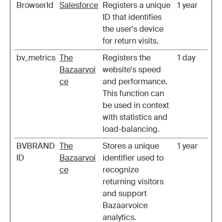
BrowserId
Salesforce
Registers a unique
1 year
ID that identifies
the user's device
for return visits.
bv_metrics
The
Registers the
1 day
Bazaarvoi
website's speed
ce
and performance.
This function can
be used in context
with statistics and
load-balancing.
BVBRAND
The
Stores a unique
1 year
ID
Bazaarvoi
identifier used to
ce
recognize
returning visitors
and support
Bazaarvoice
analytics.