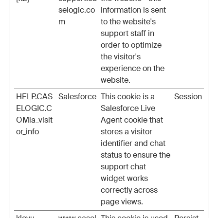
selogic.co
information is sent
m
to the website's
support staff in
order to optimize
the visitor's
experience on the
website.
HELP.CAS
Salesforce
This cookie is a
Session
ELOGIC.C
Salesforce Live
OMla_visit
Agent cookie that
or_info
stores a visitor
identifier and chat
status to ensure the
support chat
widget works
correctly across
page views.