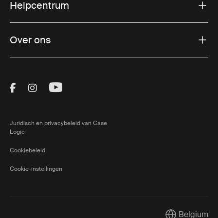
Helpcentrum
Over ons
Visit Thule on Facebook (external link)
Visit Thule on Instagram (external link)
Visit Thule on Youtube (external lin
Juridisch en privacybeleid van Case
Logic
Cookiebeleid
Cookie-instellingen
Belgium