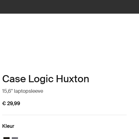
Case Logic Huxton
15,6" laptopsleeve
€ 29,99
Kleur
Case Logic Huxton 15.6" Laptop Sleeve Zwart
Case Logic Huxton 15.6" Laptop Sleeve Grafiet