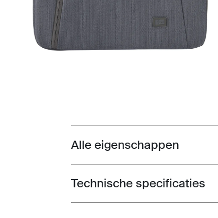
Alle eigenschappen
Toggle features
Technische specificaties
Toggle techspec