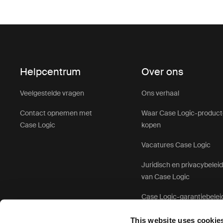
Helpcentrum
Over ons
Veelgestelde vragen
Ons verhaal
Contact opnemen met
Waar Case Logic-produc
Case Logic
kopen
Vacatures Case Logic
Juridisch en privacybelei
van Case Logic
Case Logic-garantiebelei
This website uses cookie