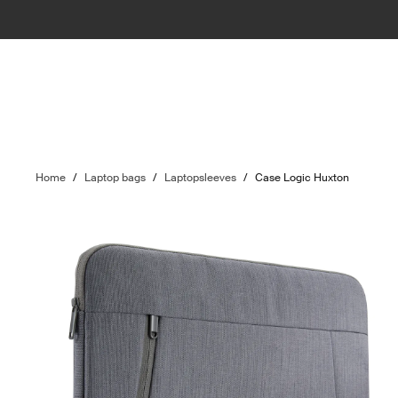
Home
/
Laptop bags
/
Laptopsleeves
/
Case Logic Huxton