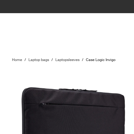
Home
/
Laptop bags
/
Laptopsleeves
/
Case Logic Invigo