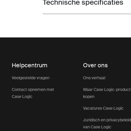
Technische specificaties
Toggle techspec
Helpcentrum
Over ons
Veelgestelde vragen
Ons verhaal
Contact opnemen met
Waar Case Logic-produc
Case Logic
kopen
Vacatures Case Logic
Juridisch en privacybelei
van Case Logic