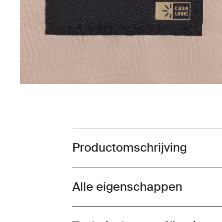
Productomschrijving
Toggle overview
Alle eigenschappen
Toggle features