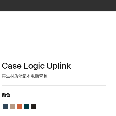
Case Logic Uplink
再生材质笔记本电脑背包
颜色
Case Logic Uplink Recycled Backpack Navy Blue
Case Logic Uplink Recycled Backpack Boulder Beige (selected)
Case Logic Uplink Recycled Backpack Raw Copper
Case Logic Uplink Recycled Backpack Deep Teal
Case Logic Uplink Recycled Backpack 黑色