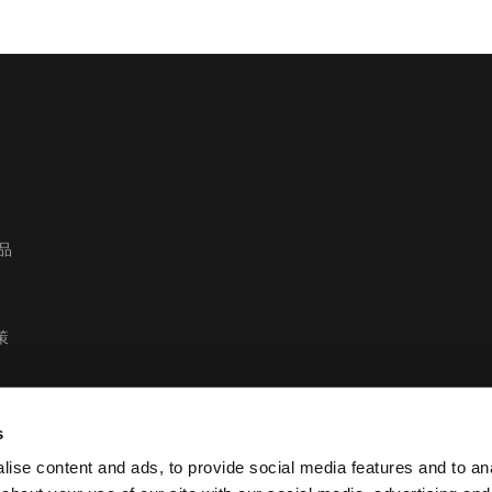
产品
策
s
ise content and ads, to provide social media features and to anal