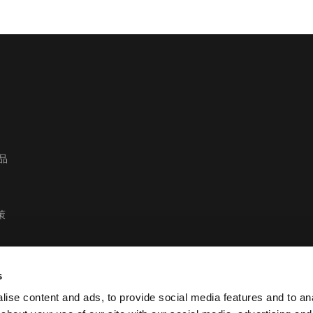
产品
策
s
ise content and ads, to provide social media features and to anal