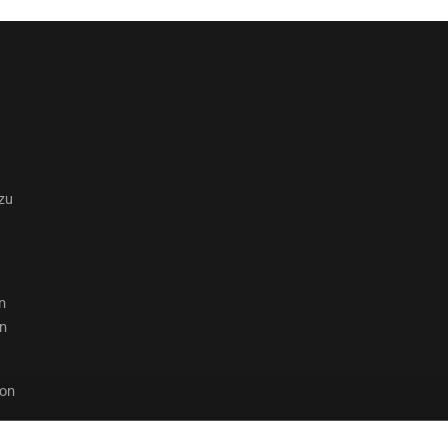
zu
n
en
von