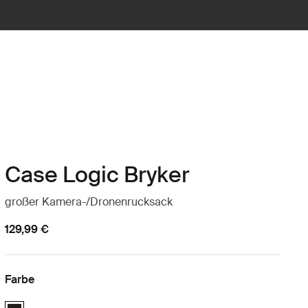
Case Logic Bryker
großer Kamera-/Dronenrucksack
129,99 €
Farbe
Case Logic Bryker Large Camera Backpack Schwarz (selected)