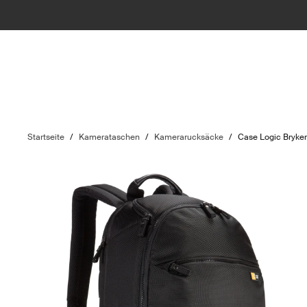
Startseite
/
Kamerataschen
/
Kamerarucksäcke
/
Case Logic Bryke