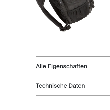
Alle Eigenschaften
Toggle features
Technische Daten
Toggle techspec