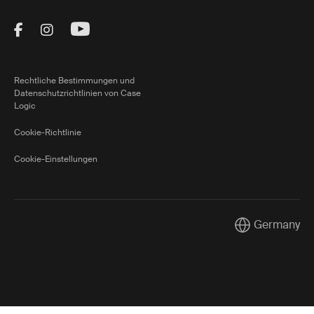
Visit Thule on Facebook (external link)
Visit Thule on Instagram (external link)
Visit Thule on Youtube (external lin
Rechtliche Bestimmungen und
Datenschutzrichtlinien von Case
Logic
Cookie-Richtlinie
Cookie-Einstellungen
Germany
Current market