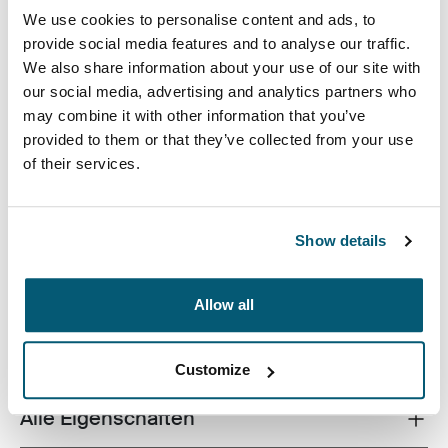
We use cookies to personalise content and ads, to
provide social media features and to analyse our traffic.
We also share information about your use of our site with
our social media, advertising and analytics partners who
may combine it with other information that you’ve
Die Elektronikgeräte-Tasche Invigo von Case Logic
provided to them or that they’ve collected from your use
bietet Platz für Deine Kabel, Kopfhörer, Adapter und
of their services.
andere persönliche Dinge. Sie lässt sich einfach in
einer größeren Tasche verstauen oder auch einzeln
verwenden.
Show details
Allow all
Beschreibung des Produkts
Toggle overview
Customize
Alle Eigenschaften
Toggle features