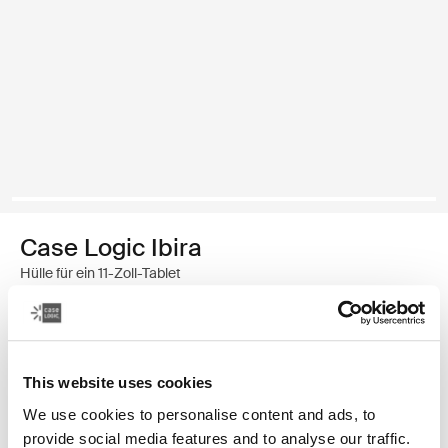
Case Logic Ibira
Hülle für ein 11-Zoll-Tablet
19,99 €
Farbe
This website uses cookies
We use cookies to personalise content and ads, to
Case Logic Ibira Laptop Sleeve Schwarz (selected)
provide social media features and to analyse our traffic.