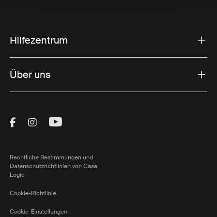
Hilfezentrum
Über uns
Visit Thule on Facebook (external link)
Visit Thule on Instagram (external link)
Visit Thule on Youtube (external lin
Rechtliche Bestimmungen und
Datenschutzrichtlinien von Case
Logic
Cookie-Richtlinie
Cookie-Einstellungen