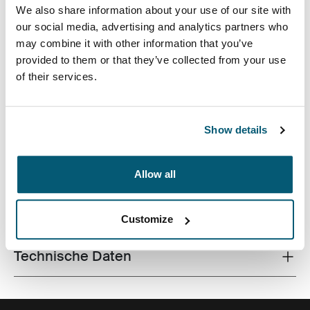
We also share information about your use of our site with
our social media, advertising and analytics partners who
may combine it with other information that you’ve
provided to them or that they’ve collected from your use
of their services.
Aufeinander abgestimmte Strukturen und verspielte
Farbakzente verleihen dieser Laptop-Schutzhülle einen
eleganten Touch.
Show details
Allow all
Alle Eigenschaften
Toggle features
Customize
Technische Daten
Toggle techspec