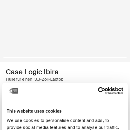
Case Logic Ibira
Hülle für einen 13,3-Zoll-Laptop
24,99 €
Farbe
This website uses cookies
We use cookies to personalise content and ads, to
Case Logic Ibira Laptop Sleeve Schwarz
Case Logic Ibira Laptop Sleeve Marineblau (selected)
Case Logic Ibira Laptop Sleeve Islay Green
provide social media features and to analyse our traffic.