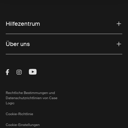
Hilfezentrum
Über uns
Visit Thule on Facebook (external link)
Visit Thule on Instagram (external link)
Visit Thule on Youtube (external lin
Rechtliche Bestimmungen und
Datenschutzrichtlinien von Case
Logic
Cookie-Richtlinie
Cookie-Einstellungen