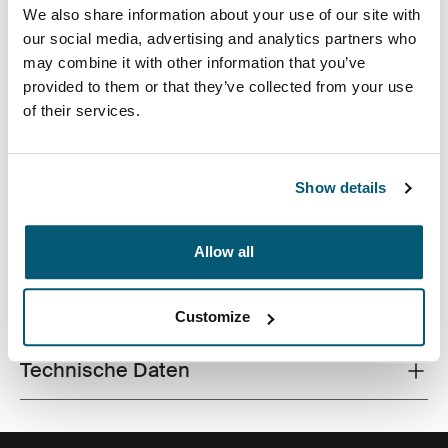
We also share information about your use of our site with
our social media, advertising and analytics partners who
may combine it with other information that you’ve
provided to them or that they’ve collected from your use
of their services.
Aufeinander abgestimmte Gewebe und verspielte
Farbakzente verleihen dieser Laptop-Schutzhülle einen
eleganten Touch.
Show details
Allow all
Alle Eigenschaften
Toggle features
Customize
Technische Daten
Toggle techspec