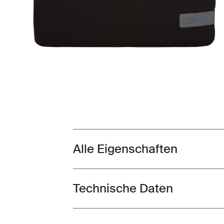
Alle Eigenschaften
Toggle features
Technische Daten
Toggle techspec