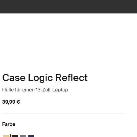
Case Logic Reflect
Hülle für einen 13-Zoll-Laptop
39,99 €
Farbe
Case Logic Reflect 13" Laptop Sleeve Horizontgelb
Case Logic Reflect 13" Laptop Sleeve Schwarz (selected)
Case Logic Reflect 13" Laptop Sleeve Graphit
Case Logic Reflect 13" Laptop Sleeve Dark Blue