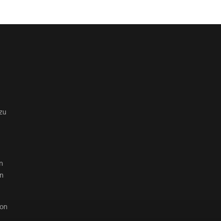
zu
n
en
von