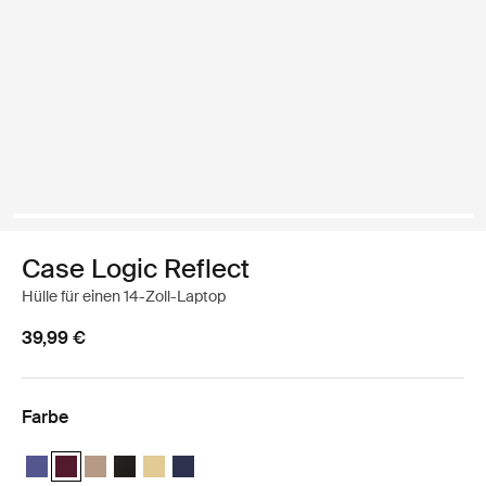
Case Logic Reflect
Hülle für einen 14-Zoll-Laptop
39,99 €
Farbe
Case Logic Reflect 14" Laptop Sleeve Intensives Lila
Case Logic Reflect 14" Laptop Sleeve Nuanciertes Rot (selecte
Case Logic Reflect 14" Laptop Sleeve Boulder Beige
Case Logic Reflect 14" Laptop Sleeve Schwarz
Case Logic Reflect 14" Laptop Sleeve Horizontgel
Case Logic Reflect 14" Laptop Sleeve Dark Bl