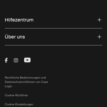
Hilfezentrum
Über uns
Visit Thule on Facebook (external link)
Visit Thule on Instagram (external link)
Visit Thule on Youtube (external lin
Rechtliche Bestimmungen und
Datenschutzrichtlinien von Case
Logic
Cookie-Richtlinie
Cookie-Einstellungen