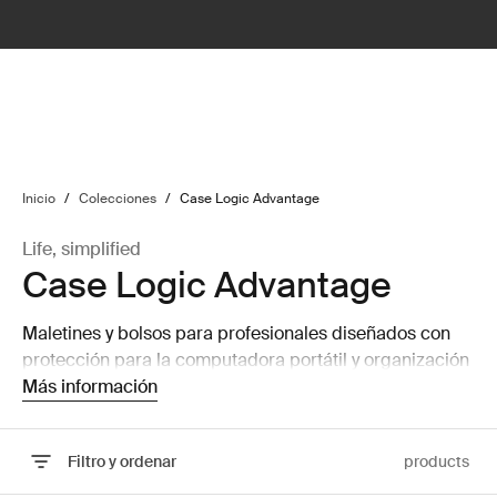
lter
filter
Inicio
/
Colecciones
/
Case Logic Advantage
Life, simplified
Case Logic Advantage
Maletines y bolsos para profesionales diseñados con
protección para la computadora portátil y organización
inteligente para los artículos esenciales de todos los
Más información
días.
Filtro y ordenar
products