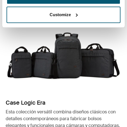
Ver colección
Se abre en una nueva pestaña
Customize
Case Logic Era
Esta colección versátil combina diseños clásicos con
detalles contemporáneos para fabricar bolsos
elegantes y funcionales para cámaras y computadoras.