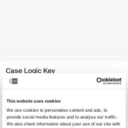
Case Logic Key
mochila plus
Color
This website uses cookies
Case Logic Key Backpack Plus Negro (selected)
We use cookies to personalise content and ads, to
provide social media features and to analyse our traffic.
We also share information about your use of our site with