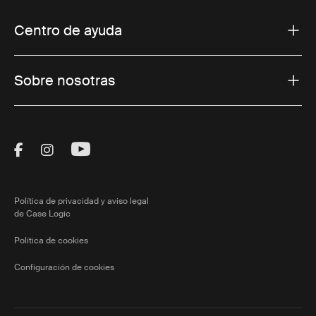
Centro de ayuda
Sobre nosotras
Visit Thule on Facebook (external link)
Visit Thule on Instagram (external link)
Visit Thule on Youtube (external lin
Política de privacidad y aviso legal
de Case Logic
Política de cookies
Configuración de cookies