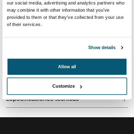
our social media, advertising and analytics partners who
may combine it with other information that you’ve
provided to them or that they’ve collected from your use
of their services.
Mochila de estilo profesional con una amplia
capacidad y protección para una computadora portátil
y una tableta.
Show details
Allow all
Todas las características
Toggle features
Customize
Especificaciones técnicas
Toggle techspec