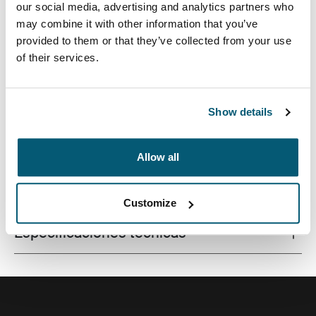
our social media, advertising and analytics partners who
may combine it with other information that you’ve
provided to them or that they’ve collected from your use
of their services.
Un estuche para computadora portátil elegante y
articulado con la cantidad justa de protección y
almacenamiento.
Show details
Allow all
Todas las características
Toggle features
Customize
Especificaciones técnicas
Toggle techspec