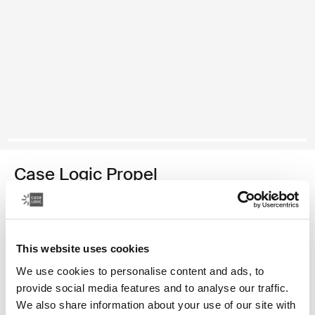
Case Logic Propel
estuche para computadora portátil de 16 pulgadas
Color
This website uses cookies
Case Logic Propel 16" Laptop Case Negro (selected)
We use cookies to personalise content and ads, to
provide social media features and to analyse our traffic.
We also share information about your use of our site with