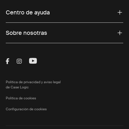
Centro de ayuda
Sobre nosotras
Visit Thule on Facebook (external link)
Visit Thule on Instagram (external link)
Visit Thule on Youtube (external lin
Política de privacidad y aviso legal
de Case Logic
Política de cookies
Configuración de cookies