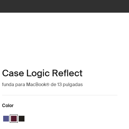
Case Logic Reflect
funda para MacBook® de 13 pulgadas
Color
Case Logic Reflect 13" MacBook® Sleeve Púrpura concentrado
Case Logic Reflect 13" MacBook® Sleeve Rojo tenue (selected)
Case Logic Reflect 13" MacBook® Sleeve Negro