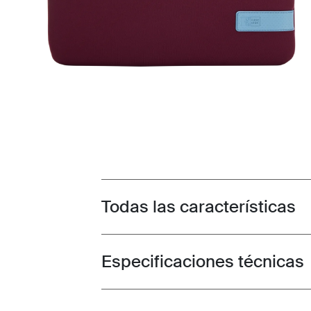
Todas las características
Toggle features
Especificaciones técnicas
Toggle techspec