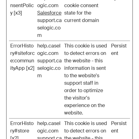
nsentPolic
ogic.com
cookie consent
y [x3]
Salesforce
state for the
support.ca
current domain
selogic.co
m
ErrorHisto
help.casel
This cookie is used
Persist
ry#siteforc
ogic.com
to detect errors on
ent
e:commun
support.ca
the website - this
ityApp [x2]
selogic.co
information is sent
m
to the website's
support staff in
order to optimize
the visitor's
experience on the
website.
ErrorHisto
help.casel
This cookie is used
Persist
ry#store
ogic.com
to detect errors on
ent
[x2]
support.ca
the website - this