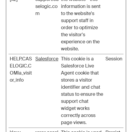
selogic.co
information is sent
m
to the website's
support staff in
order to optimize
the visitor's
experience on the
website.
HELP.CAS
Salesforce
This cookie is a
Session
ELOGIC.C
Salesforce Live
OMla_visit
Agent cookie that
or_info
stores a visitor
identifier and chat
status to ensure the
support chat
widget works
correctly across
page views.