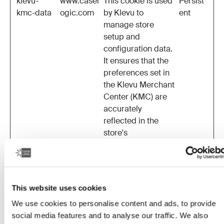
klevu-
www.casel
This cookie is used
Persist
kmc-data
ogic.com
by Klevu to
ent
manage store
setup and
configuration data.
It ensures that the
preferences set in
the Klevu Merchant
Center (KMC) are
accurately
reflected in the
store's
configuration and
functionality.
klevu-
www.casel
This cookie is used
Persist
kmc-data-
ogic.com
by Klevu to
ent
This website uses cookies
ts
manage store
We use cookies to personalise content and ads, to provide
setup and
social media features and to analyse our traffic. We also
configuration data.