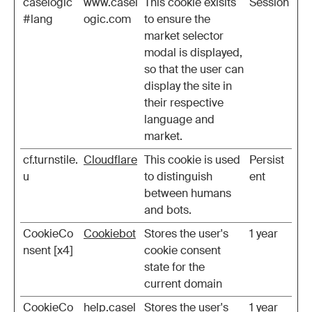
caselogic
www.casel
This cookie exisits
Session
#lang
ogic.com
to ensure the
market selector
modal is displayed,
so that the user can
display the site in
their respective
language and
market.
cf.turnstile.
Cloudflare
This cookie is used
Persist
u
to distinguish
ent
between humans
and bots.
CookieCo
Cookiebot
Stores the user's
1 year
nsent [x4]
cookie consent
state for the
current domain
CookieCo
help.casel
Stores the user's
1 year