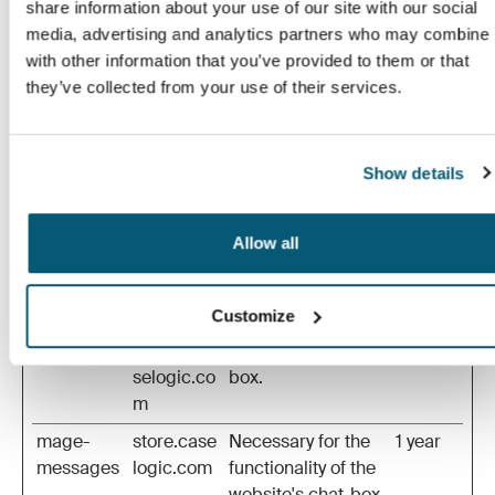
share information about your use of our site with our social
It ensures that the
media, advertising and analytics partners who may combine i
preferences set in
with other information that you’ve provided to them or that
the Klevu Merchant
they’ve collected from your use of their services.
Center (KMC) are
accurately
reflected in the
Show details
store's
configuration and
functionality.
Allow all
LSKey-
help.casel
Determines
1 year
c$Cookie
ogic.com
whether the user
Customize
ConsentP
Salesforce
has accepted the
olicy [x3]
support.ca
cookie consent
selogic.co
box.
m
mage-
store.case
Necessary for the
1 year
messages
logic.com
functionality of the
website's chat-box