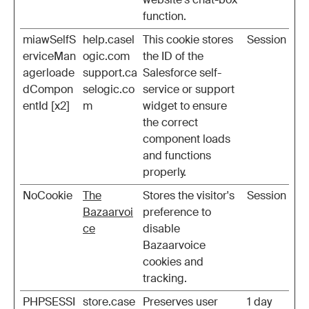
function.
miawSelfS
help.casel
This cookie stores
Session
erviceMan
ogic.com
the ID of the
agerloade
support.ca
Salesforce self-
dCompon
selogic.co
service or support
entId [x2]
m
widget to ensure
the correct
component loads
and functions
properly.
NoCookie
The
Stores the visitor's
Session
Bazaarvoi
preference to
ce
disable
Bazaarvoice
cookies and
tracking.
PHPSESSI
store.case
Preserves user
1 day