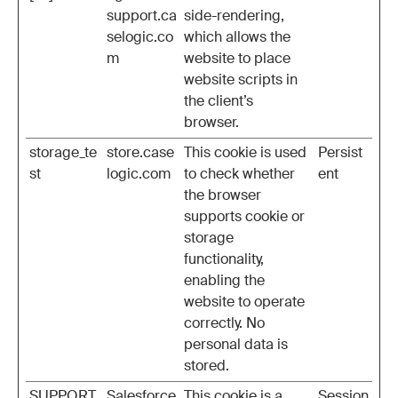
support.ca
side-rendering,
selogic.co
which allows the
m
website to place
website scripts in
the client’s
browser.
storage_te
store.case
This cookie is used
Persist
st
logic.com
to check whether
ent
the browser
supports cookie or
storage
functionality,
enabling the
website to operate
correctly. No
personal data is
stored.
SUPPORT.
Salesforce
This cookie is a
Session