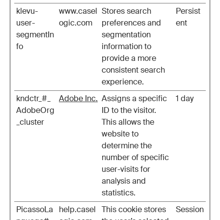
klevu-
www.casel
Stores search
Persist
user-
ogic.com
preferences and
ent
segmentIn
segmentation
fo
information to
provide a more
consistent search
experience.
kndctr_#_
Adobe Inc.
Assigns a specific
1 day
AdobeOrg
ID to the visitor.
_cluster
This allows the
website to
determine the
number of specific
user-visits for
analysis and
statistics.
PicassoLa
help.casel
This cookie stores
Session