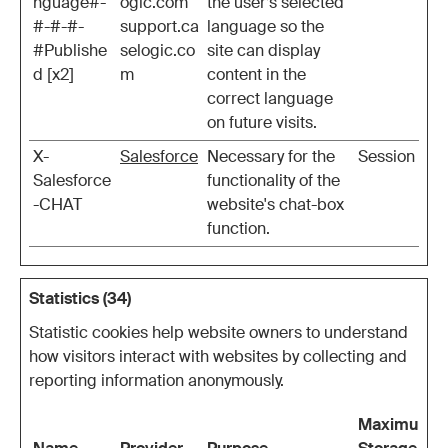
nguage#-
ogic.com
the user’s selected
#-#-#-
support.ca
language so the
#Publishe
selogic.co
site can display
d [x2]
m
content in the
correct language
on future visits.
X-
Salesforce
Necessary for the
Session
Salesforce
functionality of the
-CHAT
website's chat-box
function.
Statistics (34)
Statistic cookies help website owners to understand
how visitors interact with websites by collecting and
reporting information anonymously.
Maximum