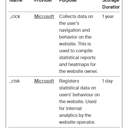
Name
Provider
Purpose
Storage
Duration
_clck
Microsoft
Collects data on
1 year
the user’s
navigation and
behavior on the
website. This is
used to compile
statistical reports
and heatmaps for
the website owner.
_clsk
Microsoft
Registers
1 day
statistical data on
users' behaviour on
the website. Used
for internal
analytics by the
website operator.