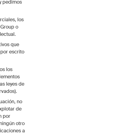
 y pedimos
ciales, los
 Group o
lectual.
tivos que
por escrito
os los
elementos
as leyes de
rvados).
nuación, no
explotar de
n por
 ningún otro
ficaciones a