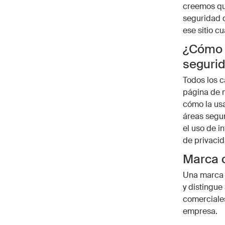
creemos que
seguridad d
ese sitio c
¿Cómo a
seguri
Todos los c
página de m
cómo la us
áreas segur
el uso de i
de privacid
Marca c
Una marca c
y distingue
comerciales
empresa.