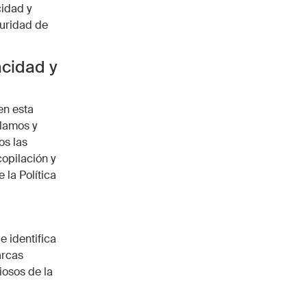
cidad y
guridad de
acidad y
en esta
ilamos y
os las
copilación y
 la Política
e identifica
arcas
iosos de la