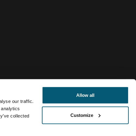
Allow all
yse our traffic.
 analytics
Customize
y’ve collected
Chile
Política de cookies
Configuración de cookies
Current marke