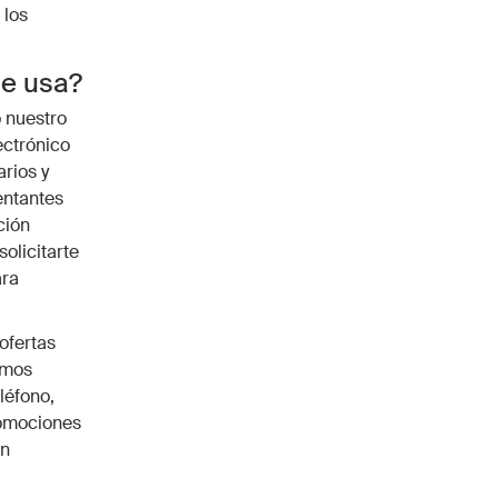
 los
se usa?
o nuestro
ectrónico
rios y
entantes
ción
olicitarte
ara
 ofertas
emos
léfono,
romociones
ón