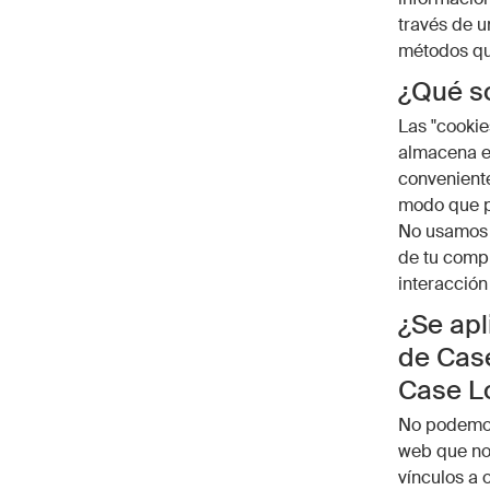
través de u
métodos qu
¿Qué so
Las "cookie
almacena en
conveniente
modo que pu
No usamos c
de tu compu
interacción
¿Se apl
de Case
Case L
No podemos 
web que no
vínculos a 