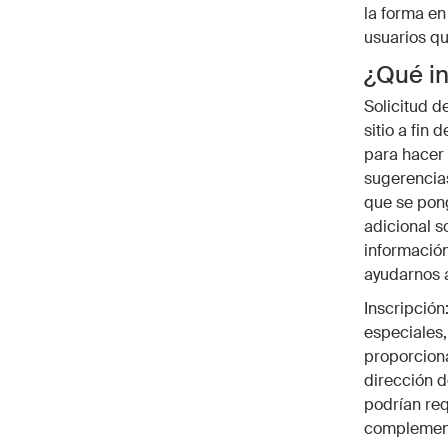
la forma en
usuarios qu
¿Qué in
Solicitud d
sitio a fin
para hacer 
sugerencia
que se pon
adicional s
información
ayudarnos a
Inscripción:
especiales,
proporciona
dirección d
podrían req
complementa