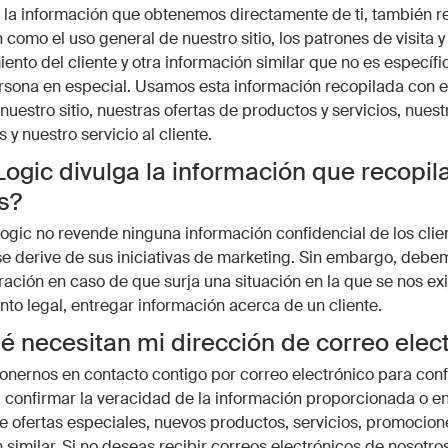
la información que obtenemos directamente de ti, también 
como el uso general de nuestro sitio, los patrones de visita y t
nto del cliente y otra información similar que no es específi
sona en especial. Usamos esta información recopilada con el
nuestro sitio, nuestras ofertas de productos y servicios, nuest
 y nuestro servicio al cliente.
ogic divulga la información que recopil
os?
ogic no revende ninguna información confidencial de los clie
e derive de sus iniciativas de marketing. Sin embargo, debe
ración en caso de que surja una situación en la que se nos exij
to legal, entregar información acerca de un cliente.
é necesitan mi dirección de correo elec
ernos en contacto contigo por correo electrónico para conf
, confirmar la veracidad de la información proporcionada o en
e ofertas especiales, nuevos productos, servicios, promocion
 similar. Si no deseas recibir correos electrónicos de nosotros