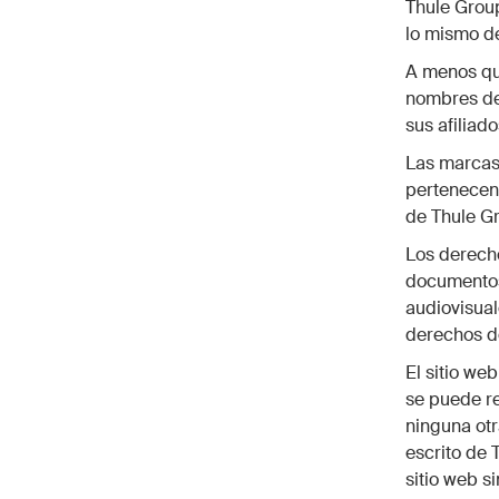
Thule Group
lo mismo de
A menos que
nombres de
sus afiliad
Las marcas 
pertenecen 
de Thule G
Los derecho
documentos,
audiovisual
derechos de
El sitio we
se puede rep
ninguna otr
escrito de 
sitio web s