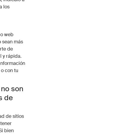
a los
tio web
io sean más
rte de
 y rápida.
 información
 o con tu
 no son
s de
d de sitios
ntener
Si bien