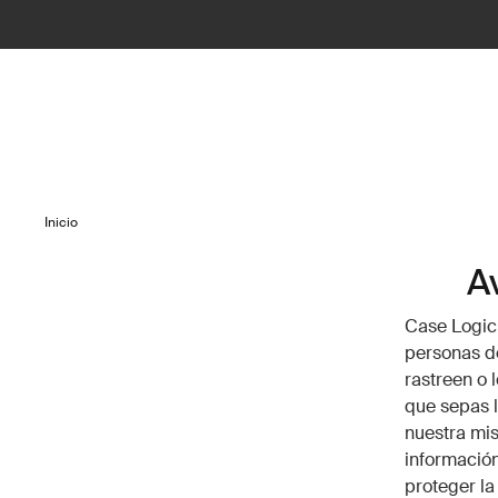
Inicio
Av
Case Logic 
personas d
rastreen o
que sepas l
nuestra mis
información
proteger la