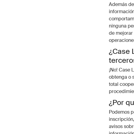
Además de 
información 
comportamie
ninguna per
de mejorar 
operaciones
¿Case L
tercer
¡No! Case L
obtenga o s
total coope
procedimien
¿Por qu
Podemos pon
inscripción
avisos sobr
información