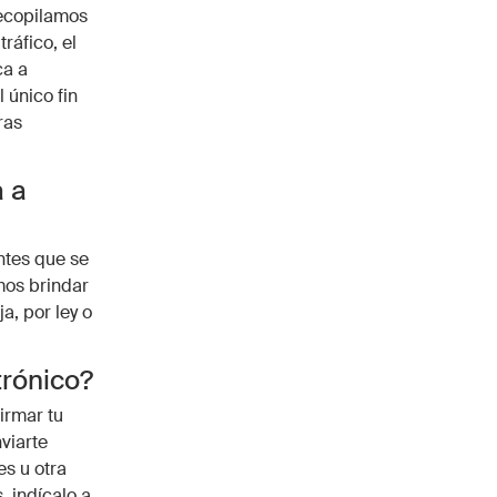
recopilamos
ráfico, el
ca a
 único fin
ras
a a
ntes que se
mos brindar
a, por ley o
trónico?
irmar tu
viarte
es u otra
, indícalo a