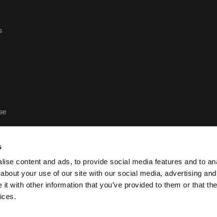
s
ase
s
ise content and ads, to provide social media features and to anal
about your use of our site with our social media, advertising and
t with other information that you’ve provided to them or that the
Política de privacidad y aviso legal de Case Logic
ices.