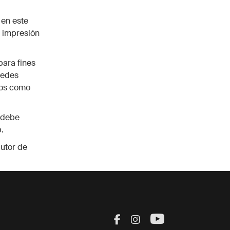
 en este
o impresión
para fines
uedes
dos como
n debe
.
utor de
Visit Thule on Facebook
Visit Thule on Inst
Visit Thule on