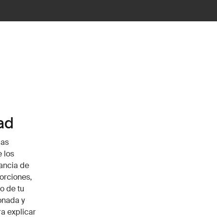
ad
las
 los
ancia de
orciones,
o de tu
onada y
a explicar