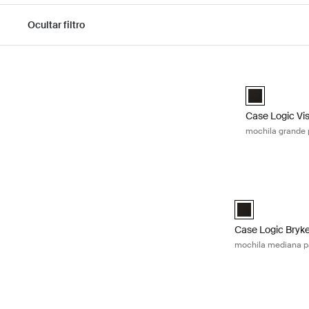
Ocultar filtro
Ir a los resultados
Case Logic Vi
Case Logic V
Case Logic Vi
mochila grande
Case Logic Bryk
Case Logic Bry
Case Logic Bryk
mochila mediana p
Case Logic Era 