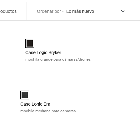
roductos
Ordenar por -
 cámaras Black
Case Logic Bryker mochila grande para cámaras/drones B
ack Negro (selected)
Case Logic Bryker Large Camera Backpack Negro (select
Case Logic Bryker
mochila grande para cámaras/drones
ámaras Obsidian black
Case Logic Era mochila mediana para cámaras Obsidian bla
k Negro obsidiana (selected)
Case Logic Era Medium Camera Backpack Negro obsidiana 
Case Logic Era
mochila mediana para cámaras