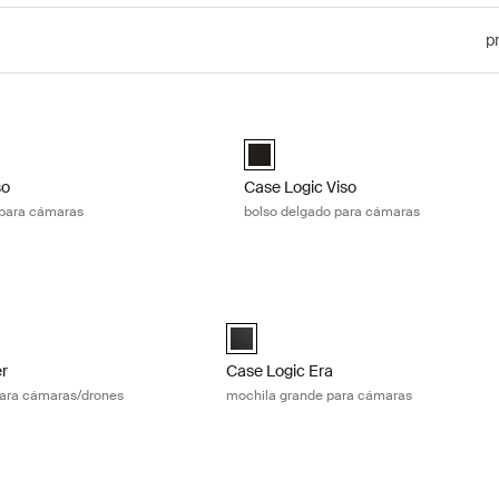
p
so mochila grande para cámaras Black
Case Logic Viso bolso delgado para
iso Large Camera Backpack Negro (selected)
Case Logic Viso Slim Camera Backp
so
Case Logic Viso
 para cámaras
bolso delgado para cámaras
er mochila mediana para cámaras/drones Black
Case Logic Era mochila grande para c
ker Camera/Drone Medium Backpack Negro (selected)
Case Logic Era Large Camera Backpac
er
Case Logic Era
ara cámaras/drones
mochila grande para cámaras
mochila pequeña para cámaras Obsidian black