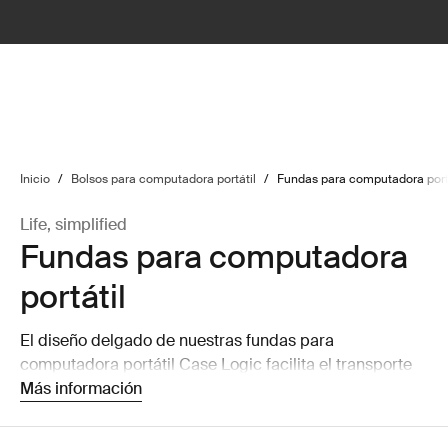
lter
filter
Inicio
/
Bolsos para computadora portátil
/
Fundas para computadora port
Life, simplified
Fundas para computadora
portátil
El diseño delgado de nuestras fundas para
computadora portátil Case Logic facilita el transporte
de tu computadora portátil o la puedes guardas dentro
Más información
de un bolso más grande sin ocupar mucho espacio.