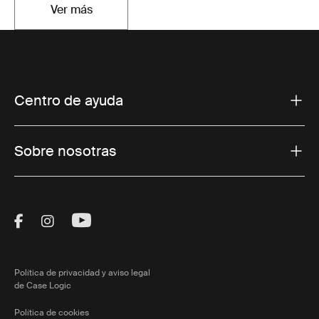
Ver más
Se abre en una nueva pestaña
Centro de ayuda
Sobre nosotras
Visit Thule on Facebook (external link)
Visit Thule on Instagram (external link)
Visit Thule on Youtube (external lin
Política de privacidad y aviso legal
de Case Logic
Política de cookies