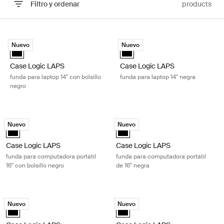
Filtro y ordenar
products
Ir a los resultados
Case Logic LAPS funda para laptop 14'' con bolsillo negro Black
Case Logic LAPS funda para laptop 
Nuevo
Nuevo
Case Logic LAPS laptop sleeve 14'' with pocket Negro (selected)
Case Logic LAPS laptop sleeve 14
Case Logic LAPS
Case Logic LAPS
funda para laptop 14'' con bolsillo
funda para laptop 14'' negra
negro
Case Logic LAPS funda para computadora portátil 16'' con bolsillo negr
Case Logic LAPS funda para computad
Nuevo
Nuevo
Case Logic LAPS laptop sleeve 16'' with pocket Negro (selected)
Case Logic LAPS laptop sleeve 16'
Case Logic LAPS
Case Logic LAPS
funda para computadora portátil
funda para computadora portátil
16'' con bolsillo negro
de 16'' negra
Case Logic LAPS funda para computadora portátil 13'' negra Black
Case Logic LAPS funda para computad
Nuevo
Nuevo
Case Logic LAPS sleeve 13" Negro (selected)
Case Logic LAPS laptop sleeve 17'