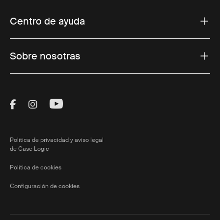
Centro de ayuda
Sobre nosotras
Visit Thule on Facebook (external link)
Visit Thule on Instagram (external link)
Visit Thule on Youtube (external lin
Política de privacidad y aviso legal
de Case Logic
Política de cookies
Configuración de cookies