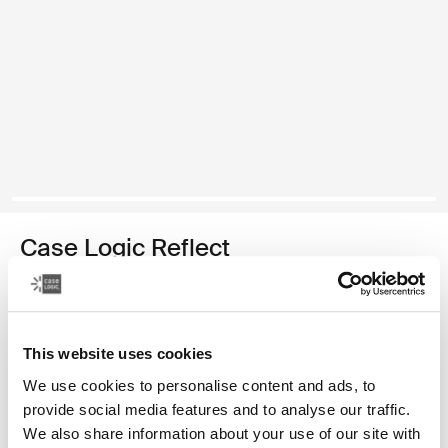
Case Logic Reflect
funda para computadora portátil de 16 pulgadas
Color
This website uses cookies
Case Logic Reflect 16" Laptop Sleeve Negro (selected)
Case Logic Reflect 16" Laptop Sleeve Verde
Case Logic Reflect 16" Laptop Sleeve Dark Blue
We use cookies to personalise content and ads, to
provide social media features and to analyse our traffic.
We also share information about your use of our site with