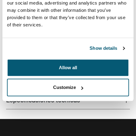
our social media, advertising and analytics partners who
may combine it with other information that you’ve
provided to them or that they’ve collected from your use
of their services.
Mochila compacta para cámara con almacenamiento
totalmente personalizable para cámara o dron más
accesorios.
Show details
Allow all
Todas las características
Toggle features
Customize
Especificaciones técnicas
Toggle techspec