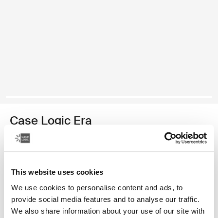
Case Logic Era
mochila pequeña para cámaras
Color
This website uses cookies
Case Logic Era Small Camera Backpack Negro obsidiana (selected
We use cookies to personalise content and ads, to
provide social media features and to analyse our traffic.
We also share information about your use of our site with