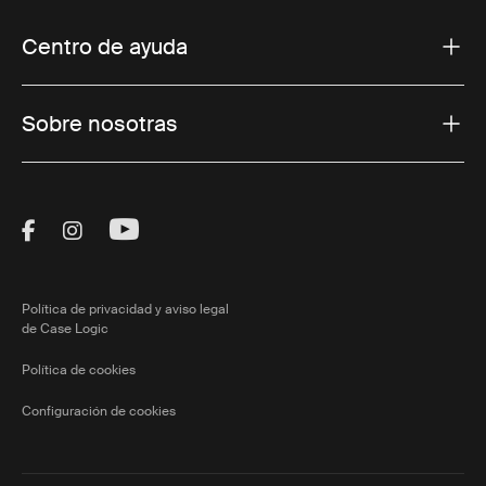
Centro de ayuda
Sobre nosotras
Visit Thule on Facebook (external link)
Visit Thule on Instagram (external link)
Visit Thule on Youtube (external lin
Política de privacidad y aviso legal
de Case Logic
Política de cookies
Configuración de cookies