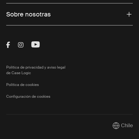
Sobre nosotras
Visit Thule on Facebook (external link)
Visit Thule on Instagram (external link)
Visit Thule on Youtube (external lin
Política de privacidad y aviso legal
de Case Logic
Política de cookies
Configuración de cookies
Chile
Current mar