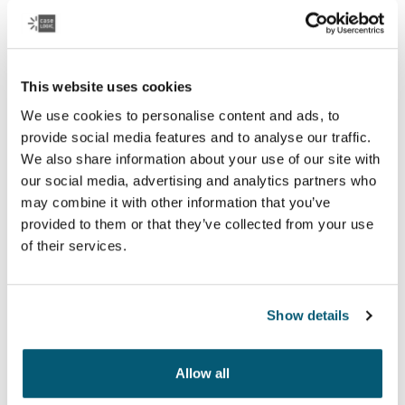
This website uses cookies
We use cookies to personalise content and ads, to
Case Logic Fabricante de equipo
provide social media features and to analyse our traffic.
original (LAPS)
We also share information about your use of our site with
our social media, advertising and analytics partners who
Una colección de fundas tradicionales con acolchado
may combine it with other information that you’ve
de espuma de protección y detalles sofisticados y
provided to them or that they’ve collected from your use
elegantes.
of their services.
Ver colección
Show details
Allow all