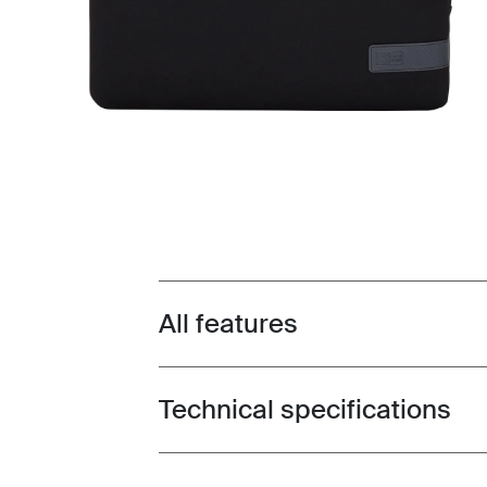
All features
Toggle features
Technical specifications
Toggle techspec