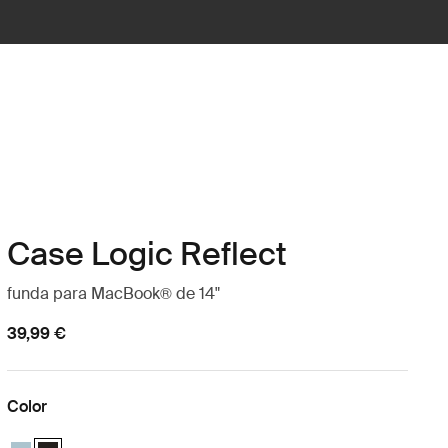
Case Logic Reflect
funda para MacBook® de 14"
39,99 €
Color
Case Logic Reflect 14" MacBook® Sleeve Gentle Blue
Case Logic Reflect 14" MacBook® Sleeve Negro (selected)