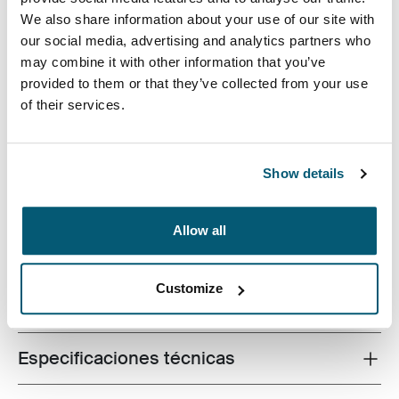
We also share information about your use of our site with
our social media, advertising and analytics partners who
may combine it with other information that you’ve
provided to them or that they’ve collected from your use
Acentuado con detalles vibrantes y un bolsillo adicional
of their services.
para almacenamiento, este estuche para cámara está
hecho a medida para adaptarse a la mayoría de las
cámaras digitales compactas. Las opciones de
transporte incluyen una cómoda correa para cinturón o
Show details
un acollador desmontable.
Allow all
Customize
Todas las características
Toggle features
Especificaciones técnicas
Toggle techspec