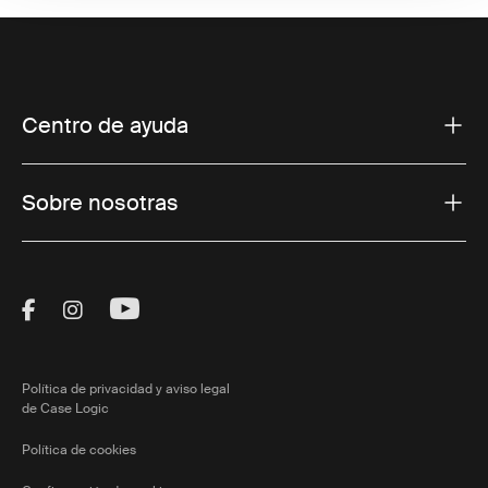
Centro de ayuda
Sobre nosotras
Visit Thule on Facebook (external link)
Visit Thule on Instagram (external link)
Visit Thule on Youtube (external lin
Política de privacidad y aviso legal
de Case Logic
Política de cookies