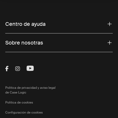
Centro de ayuda
Sobre nosotras
Visit Thule on Facebook (external link)
Visit Thule on Instagram (external link)
Visit Thule on Youtube (external lin
Política de privacidad y aviso legal
de Case Logic
Política de cookies
Configuración de cookies