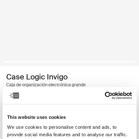
Case Logic Invigo
Caja de organización electrónica grande
Color
This website uses cookies
Case Logic Invigo electronic case large Negro (selected)
We use cookies to personalise content and ads, to
provide social media features and to analyse our traffic.