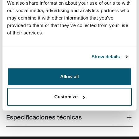
We also share information about your use of our site with
our social media, advertising and analytics partners who
may combine it with other information that you’ve
provided to them or that they’ve collected from your use
El estuche para dispositivos electrónicos Invigo de
of their services.
Case Logic tiene espacios para los cables, auriculares,
adaptadores y otros artículos personales, lo que lo
convierte en un elemento ideal para usar dentro de un
Show details
bolso más grande o por sí solo.
Allow all
Customize
Todas las características
Toggle features
Especificaciones técnicas
Toggle techspec