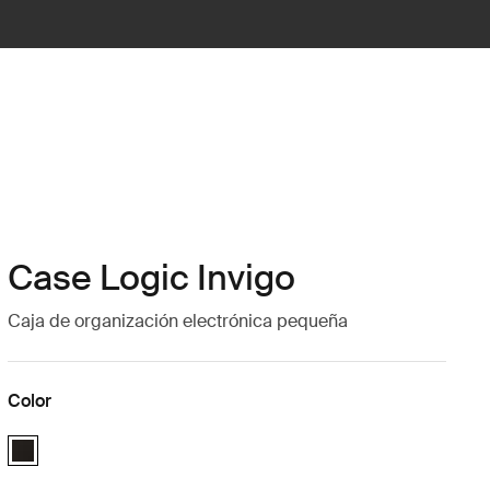
Case Logic Invigo
Caja de organización electrónica pequeña
Color
Case Logic Invigo electronic case small Negro (selected)