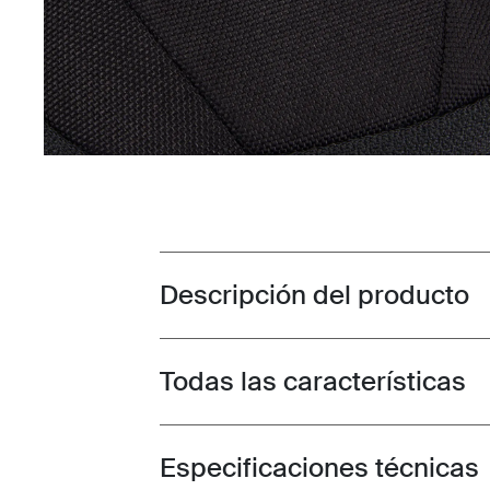
Descripción del producto
Toggle overview
Todas las características
Toggle features
Especificaciones técnicas
Toggle techspec