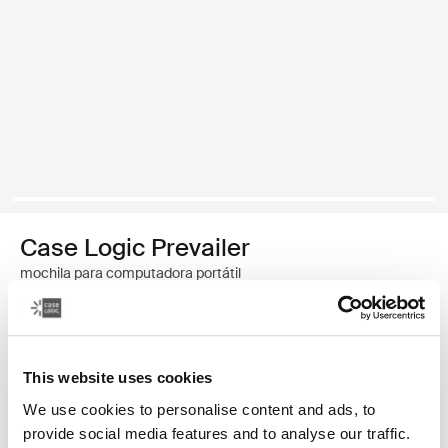
Case Logic Prevailer
mochila para computadora portátil
Color
This website uses cookies
Case Logic Prevailer Backpack Negro (selected)
We use cookies to personalise content and ads, to
provide social media features and to analyse our traffic.