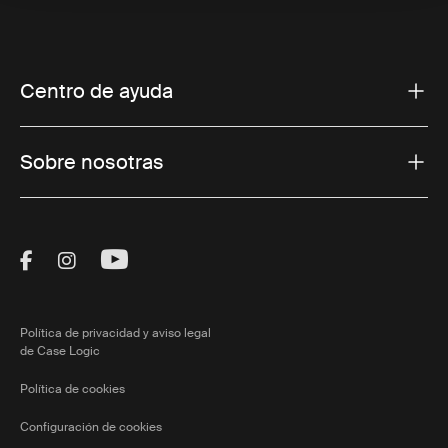
Centro de ayuda
Sobre nosotras
Visit Thule on Facebook (external link)
Visit Thule on Instagram (external link)
Visit Thule on Youtube (external lin
Política de privacidad y aviso legal
de Case Logic
Política de cookies
Configuración de cookies