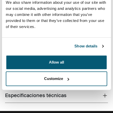
We also share information about your use of our site with
our social media, advertising and analytics partners who
may combine it with other information that you’ve
provided to them or that they’ve collected from your use
Esta mochila diseñada para el uso diario está cubierta
of their services.
con un brillante estampado en relieve y detalles en
colores frescos e incluye espacio de almacenaje
acolchado para guardar una computadora portátil o
Show details
tableta.
Allow all
Customize
Todas las características
Toggle features
Especificaciones técnicas
Toggle techspec