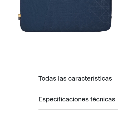
Todas las características
Toggle features
Especificaciones técnicas
Toggle techspec