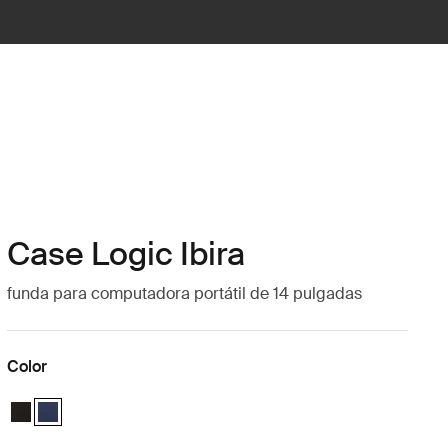
Case Logic Ibira
funda para computadora portátil de 14 pulgadas
Color
Case Logic Ibira Laptop Sleeve Negro
Case Logic Ibira Laptop Sleeve Azul vestido (selected)