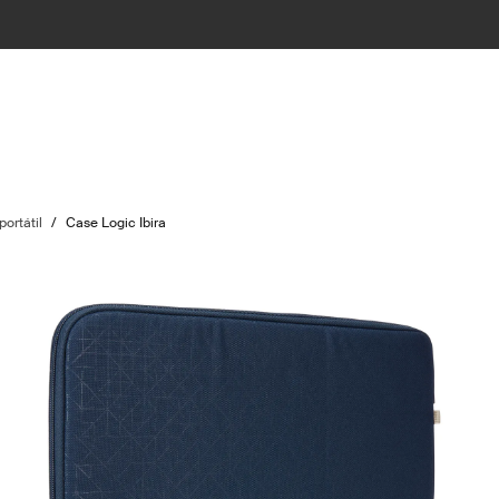
ortátil
/
Case Logic Ibira