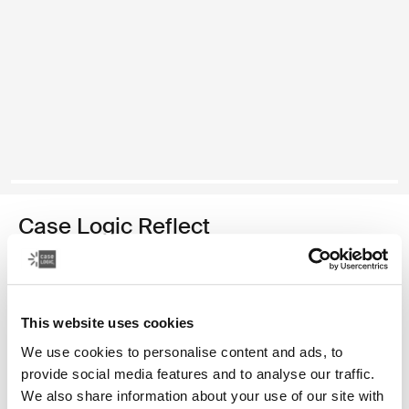
Case Logic Reflect
funda para computadora portátil de 14 pulgadas
Color
This website uses cookies
Case Logic Reflect 14" Laptop Sleeve Púrpura concentrado
Case Logic Reflect 14" Laptop Sleeve Rojo tenue
Case Logic Reflect 14" Laptop Sleeve Boulder Beige
Case Logic Reflect 14" Laptop Sleeve Negro
Case Logic Reflect 14" Laptop Sleeve Pomelo Pink 
Case Logic Reflect 14" Laptop Sleeve Grafito
Case Logic Reflect 14" Laptop Sleeve Dar
We use cookies to personalise content and ads, to
provide social media features and to analyse our traffic.
We also share information about your use of our site with