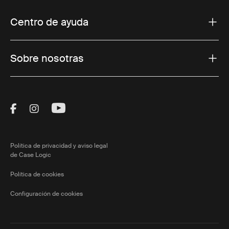
Centro de ayuda
Sobre nosotras
Visit Thule on Facebook (external link)
Visit Thule on Instagram (external link)
Visit Thule on Youtube (external lin
Política de privacidad y aviso legal
de Case Logic
Política de cookies
Configuración de cookies