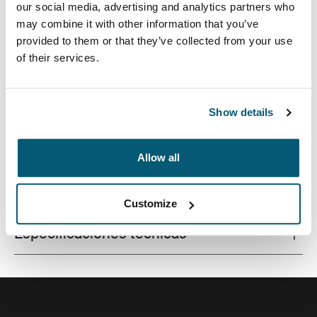
our social media, advertising and analytics partners who
may combine it with other information that you’ve
provided to them or that they’ve collected from your use
of their services.
Funda de calidad para computadoras portátiles
fabricada con una espuma con memoria que brinda
protección de primer nivel en un diseño estilizado.
Show details
Allow all
Todas las características
Toggle features
Customize
Especificaciones técnicas
Toggle techspec