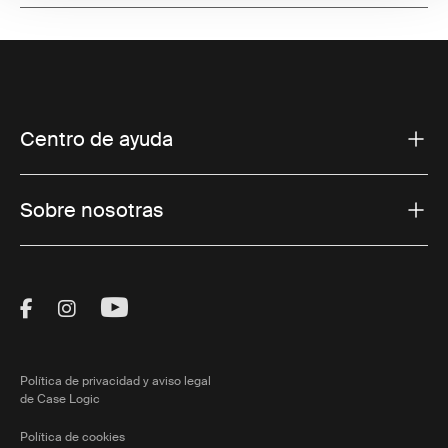
Centro de ayuda
Sobre nosotras
Visit Thule on Facebook (external link)
Visit Thule on Instagram (external link)
Visit Thule on Youtube (external lin
Política de privacidad y aviso legal
de Case Logic
Política de cookies