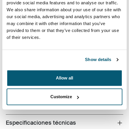
provide social media features and to analyse our traffic.
We also share information about your use of our site with
our social media, advertising and analytics partners who
may combine it with other information that you’ve
Ya sea en tu viaje diario al trabajo o un viaje por la
provided to them or that they’ve collected from your use
noche, estas mochilas tienen lo que necesitas,
of their services.
enfocadas en la comodidad y la funcionalidad con un
estilo técnico. La estética inspirada en la vida al aire
libre junto con características prácticas para la vida
Show details
diaria llamarán la atención de la nueva generación de
trabajadores de oficina.
Allow all
Customize
Todas las características
Toggle features
Especificaciones técnicas
Toggle techspec