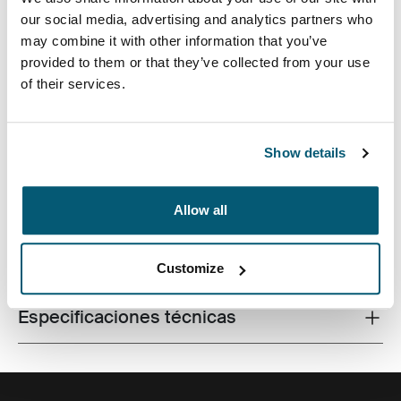
our social media, advertising and analytics partners who
may combine it with other information that you’ve
provided to them or that they’ve collected from your use
of their services.
El diseño contemporáneo y las características
relevantes se combinan para entregar un maletín
elegante que es perfecto para el trabajo y la
universidad.
Show details
Allow all
Todas las características
Toggle features
Customize
Especificaciones técnicas
Toggle techspec