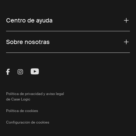
Centro de ayuda
Sobre nosotras
Visit Thule on Facebook (external link)
Visit Thule on Instagram (external link)
Visit Thule on Youtube (external lin
Política de privacidad y aviso legal
de Case Logic
Política de cookies
Configuración de cookies