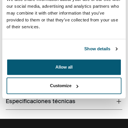
our social media, advertising and analytics partners who
may combine it with other information that you’ve
provided to them or that they’ve collected from your use
of their services.
El diseño contemporáneo y las características
relevantes se combinan para entregar un maletín
elegante que es perfecto para el trabajo y la
universidad.
Show details
Allow all
Todas las características
Toggle features
Customize
Especificaciones técnicas
Toggle techspec