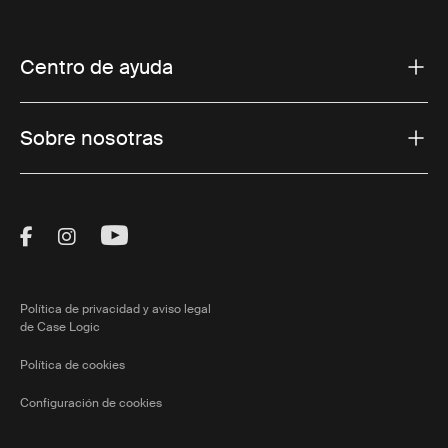
Centro de ayuda
Sobre nosotras
Visit Thule on Facebook (external link)
Visit Thule on Instagram (external link)
Visit Thule on Youtube (external lin
Política de privacidad y aviso legal
de Case Logic
Política de cookies
Configuración de cookies