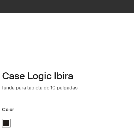
Case Logic Ibira
funda para tableta de 10 pulgadas
Color
Case Logic Ibira 10" Tablet Sleeve Negro (selected)