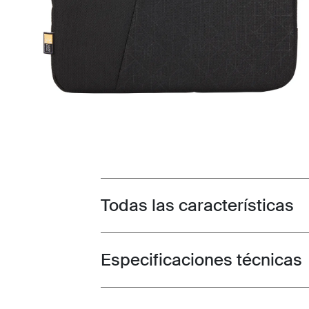
Todas las características
Toggle features
Especificaciones técnicas
Toggle techspec